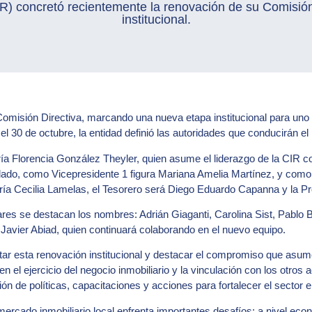
IR) concretó recientemente la renovación de su Comisió
institucional.
misión Directiva, marcando una nueva etapa institucional para uno de
l 30 de octubre, la entidad definió las autoridades que conducirán e
ía Florencia González Theyler, quien asume el liderazgo de la CIR co
u lado, como Vicepresidente 1 figura Mariana Amelia Martínez, y como
ría Cecilia Lamelas, el Tesorero será Diego Eduardo Capanna y la Pr
ulares se destacan los nombres: Adrián Giaganti, Carolina Sist, Pablo
, Javier Abiad, quien continuará colaborando en el nuevo equipo.
itar esta renovación institucional y destacar el compromiso que asu
en el ejercicio del negocio inmobiliario y la vinculación con los otros 
ión de políticas, capacitaciones y acciones para fortalecer el sector 
cado inmobiliario local enfrenta importantes desafíos: a nivel econ