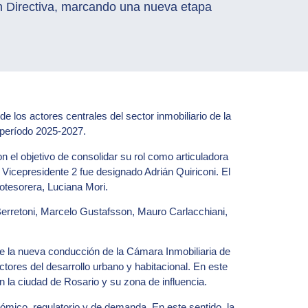
n Directiva, marcando una nueva etapa
 los actores centrales del sector inmobiliario de la
l período 2025-2027.
n el objetivo de consolidar su rol como articuladora
 Vicepresidente 2 fue designado Adrián Quiriconi. El
otesorera, Luciana Mori.
 Berretoni, Marcelo Gustafsson, Mauro Carlacchiani,
me la nueva conducción de la Cámara Inmobiliaria de
actores del desarrollo urbano y habitacional. En este
en la ciudad de Rosario y su zona de influencia.
ómico, regulatorio y de demanda. En este sentido, la